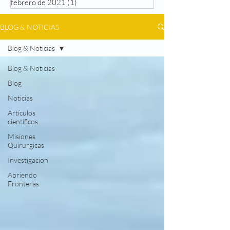
febrero de 2021
(1)
1 entrada
BLOG & NOTICIAS
Blog & Noticias
Blog & Noticias
Blog
Noticias
Artículos
científicos
Misiones
Quirurgicas
Investigacion
Abriendo
Fronteras