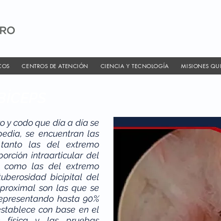
COS
CENTROS DE ATENCIÓN
CIENCIA Y TECNOLOGÍA
MISIONES QU
BÍCEPS
o y codo que día a día se
pedia, se encuentran las
 tanto las del extremo
orción intraarticular del
, como las del extremo
tuberosidad bicipital del
 proximal son las que se
representando hasta 90%
 establece con base en el
n física y las pruebas