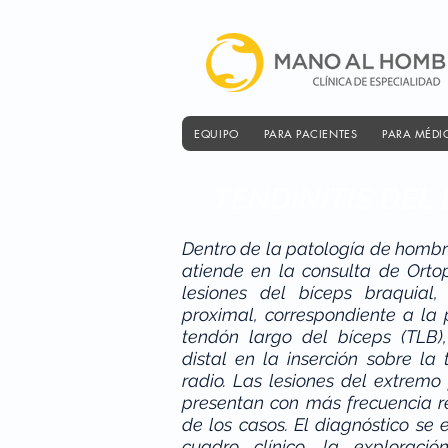
EQUIPO
PARA PACIENTES
PARA MÉDI
TENDINITIS DEL 
Dentro de la patología de hombr
atiende en la consulta de Orto
lesiones del bíceps braquial,
proximal, correspondiente a la p
tendón largo del bíceps (TLB)
distal en la inserción sobre la 
radio. Las lesiones del extremo
presentan con más frecuencia 
de los casos. El diagnóstico se
cuadro clínico, la exploració