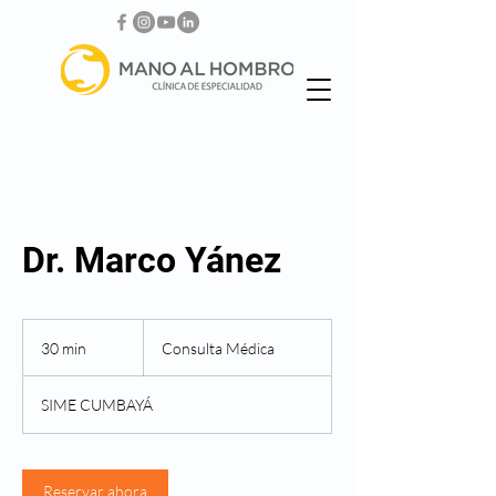
Dr. Marco Yánez
Consulta
Médica
30 min
3
Consulta Médica
0
SIME CUMBAYÁ
m
i
n
Reservar ahora