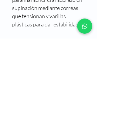
supinación mediante correas 
que tensionan y varillas 
plásticas para dar estabilidad.
Tallas: personalizado y 
elaborado bajo medida. 
Modelo Derecha Modelo 
Izquierda Colores: Negro
Para lesiones de plexo braquial 
y post quirúrgicos de plexo 
braquial.