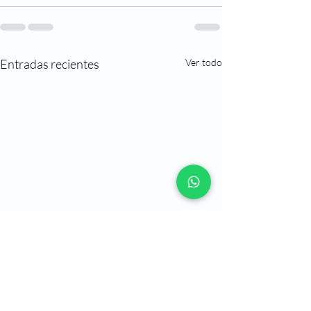
Entradas recientes
Ver todo
II Curso avanzado de
Cirugía de Plexo