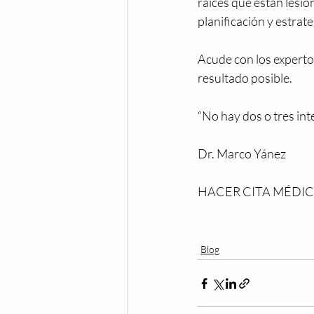
raíces que están lesio
planificación y estrate
Acude con los expertos
resultado posible. 
“No hay dos o tres inte
Dr. Marco Yánez
HACER CITA MÉDICA >
Blog