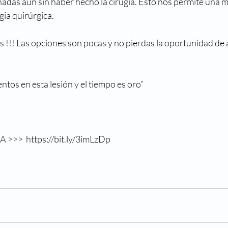
nadas aún sin haber hecho la cirugía. Esto nos permite una m
gia quirúrgica. 
 !!! Las opciones son pocas y no pierdas la oportunidad de a
ntos en esta lesión y el tiempo es oro” 
>>  https://bit.ly/3imLzDp