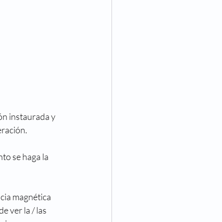
ón instaurada y 
ración. 
to se haga la 
ia magnética 
 ver la / las 