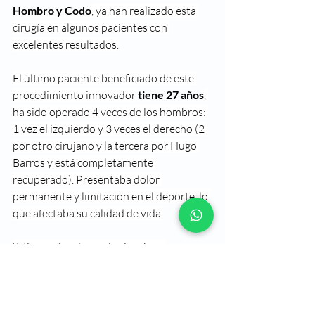
Hombro y Codo
, ya han realizado esta 
cirugía en algunos pacientes con 
excelentes resultados.
El último paciente beneficiado de este 
procedimiento innovador 
tiene 27 años
, 
ha sido operado 4 veces de los hombros: 
1 vez el izquierdo y 3 veces el derecho (2 
por otro cirujano y la tercera por Hugo 
Barros y está completamente 
recuperado). Presentaba dolor 
permanente y limitación en el deporte, lo 
que afectaba su calidad de vida.
“Mi experiencia con la cirugía es 
totalmente diferente a las que he tenido 
en todo sentido, ya que no siento dolor. 
Comparando con una de bankart con 
latarjet 
se siente de inmediato una 