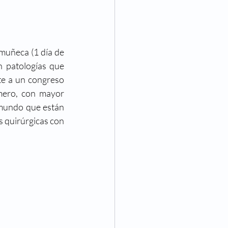
uñeca (1 día de  
 patologías que 
te a un congreso 
mero, con mayor 
 mundo que están 
s quirúrgicas con 