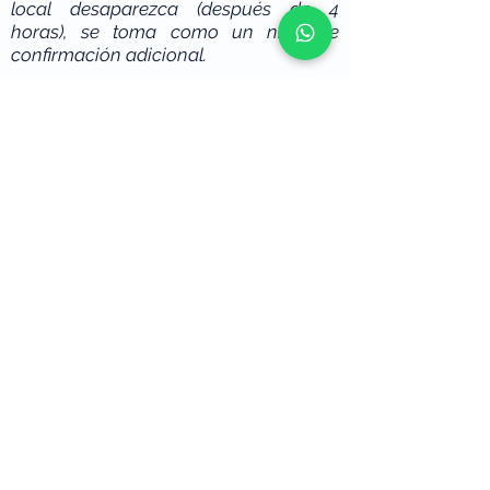
local desaparezca (después de 4
horas), se toma como un nivel de
confirmación adicional.
Tratamiento
S
e puede intentar la desensibilización
de la herida, pero si hay síntomas y
signos de una lesión nerviosa focal, la
cirugía es una forma más confiable de
aliviar el malestar. En el momento de la
exploración, si se encuentra que el
nervio está intacto, se realiza una
neurólisis con una envoltura de nervio.
Si el nervio ha sido cortado o dañado
severamente, el extremo del nervio
proximal se entierra en un músculo
mientras que el extremo del nervio
distal se sutura a una rama sensorial
sana adyacente (reparación de
extremo a lado).