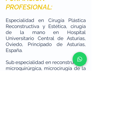
PROFESIONAL:
Especialidad en Cirugía Plástica
Reconstructiva y Estética, cirugía
de la mano en Hospital
Universitario Central de Asturias,
Oviedo, Principado de Asturias,
España.
Sub especialidad en reconstrucción
microquirúrgica, microcirugía de la
mano y Plexo Braquial en Chang
Gung Memorial Hospital, Taipéi,
Taiwán.
Rotación en unidad de miembro
superior y plexo braquial en
Hospital La Paz, Madrid España.
Médico, Universidad Central del