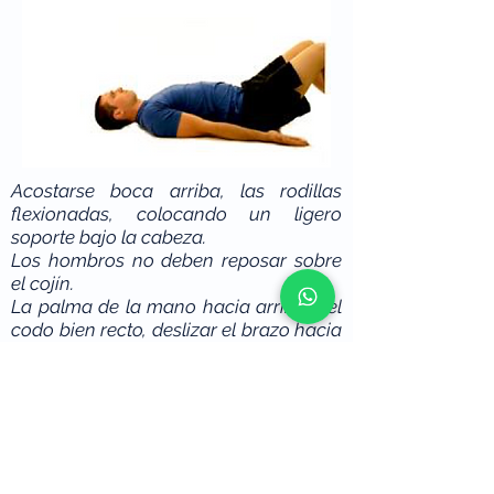
Acostarse boca arriba, las rodillas
flexionadas, colocando un ligero
soporte bajo la cabeza.
Los hombros no deben reposar sobre
el cojín.
La palma de la mano hacia arriba y el
codo bien recto, deslizar el brazo hacia
arriba, tan lejos como sea posible, sin
mover el hombro.
Regresar lentamente el brazo a la
posición inicial y repetir.
Regresar